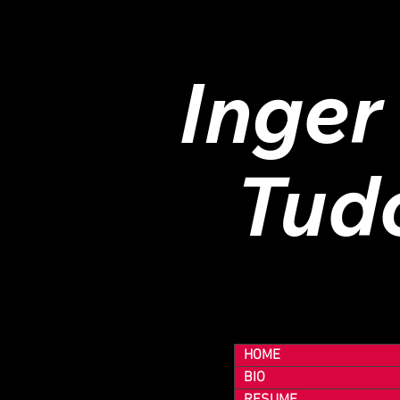
Inger
Tud
HOME
BIO